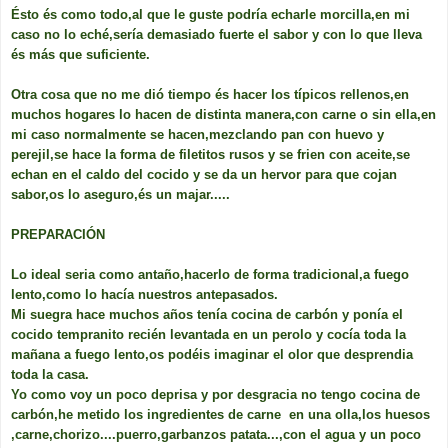
Ésto és como todo,al que le guste podría echarle morcilla,en mi
caso no lo eché,sería demasiado fuerte el sabor y con lo que lleva
és más que suficiente.
Otra cosa que no me dió tiempo és hacer los típicos rellenos,en
muchos hogares lo hacen de distinta manera,con carne o sin ella,en
mi caso normalmente se hacen,mezclando pan con huevo y
perejil,se hace la forma de filetitos rusos y se frien con aceite,se
echan en el caldo del cocido y se da un hervor para que cojan
sabor,os lo aseguro,és un majar.....
PREPARACIÓN
Lo ideal seria como antaño,hacerlo de forma tradicional,a fuego
lento,como lo hacía nuestros antepasados.
Mi suegra hace muchos años tenía cocina de carbón y ponía el
cocido tempranito recién levantada en un perolo y cocía toda la
mañana a fuego lento,os podéis imaginar el olor que desprendia
toda la casa.
Yo como voy un poco deprisa y por desgracia no tengo cocina de
carbón,he metido los ingredientes de carne en una olla,los huesos
,carne,chorizo....puerro,garbanzos patata...,con el agua y un poco