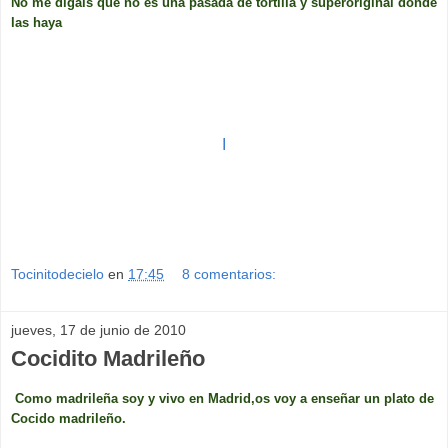
No me digáis que no és una pasada de tortilla y superoriginal donde
las haya
I
Tocinitodecielo
en
17:45
8 comentarios:
jueves, 17 de junio de 2010
Cocidito Madrileño
Como madrileña soy y vivo en Madrid,os voy a enseñar un plato de
Cocido madrileño.